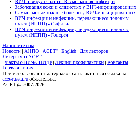
ВИЧ и вирус гепатита B: смешанная инфекция
Заболевания кожи и слизистых у ВИЧ-инфицированных
Самые частые кожные болезни у ВИЧ-инфицированных
ВИЧ-инфекция и инфекции, передающиеся половым
путем (ИППП) - Сифилис
ВИЧ-инфекция и инфекции, передающиеся половым
путем (ИППП) - Гонорея
Напишите нам
Новости
|
АНПО "ACET"
|
English
|
Для лекторов
|
Литература ACET
|
Факты о ВИЧ/СПИДе
|
Лекции профилактики
|
Контакты
|
Горячая линия
При использовании материалов сайта активная ссылка на
acet-russia.ru
обязательна.
ACET @ 2007-2026