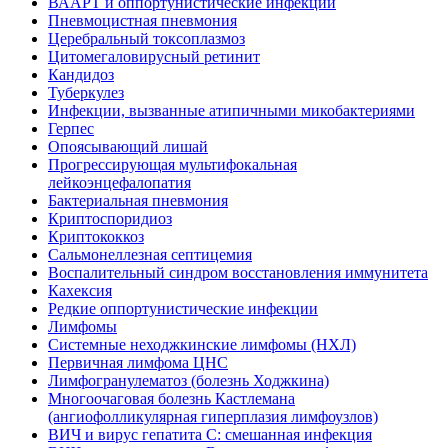
ВААРТ и оппортунистические инфекции
Пневмоцистная пневмония
Церебральный токсоплазмоз
Цитомегаловирусный ретинит
Кандидоз
Туберкулез
Инфекции, вызванные атипичными микобактериями
Герпес
Опоясывающий лишай
Прогрессирующая мультифокальная
лейкоэнцефалопатия
Бактериальная пневмония
Криптоспоридиоз
Криптококкоз
Сальмонеллезная септицемия
Воспалительный синдром восстановления иммунитета
Кахексия
Редкие оппортунистические инфекции
Лимфомы
Системные неходжкинские лимфомы (НХЛ)
Первичная лимфома ЦНС
Лимфогранулематоз (болезнь Ходжкина)
Многоочаговая болезнь Кастлемана
(ангиофолликулярная гиперплазия лимфоузлов)
ВИЧ и вирус гепатита C: смешанная инфекция