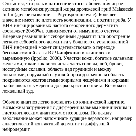
Считается, что роль в патогенезе этого заболевания играет
активно метаболизирующий жиры дрожжевой гриб Malassezia
furfur (другое название — Pityrosporum ovale). Большее
значение имеет не плотность колонизации, а подтип гриба. У
ВИЧ-инфицированных частота себорейного дерматита
составляет 20-60% в зависимости от иммунного статуса.
Впервые развившийся себорейный дерматит или обострение
легкого себорейного дерматита у больного с установленной
ВИЧ-инфекцией может свидетельствовать о переходе
бессимптомной фазы ВИЧ-инфекции в клинически
выраженную (Ippolito, 2000). Участки кожи, богатые сальными
железами, такие как волосистая часть головы, лоб, брови,
носогубные складки, область над грудиной и между
лопатками, наружный слуховой проход и заушная область
покрываются желтоватыми жирными чешуйками и корками
на бляшках от умеренно до ярко красного цвета. Возможен
локальный зуд.
Обычно диагноз легко поставить по клинической картине.
Возможны затруднения с дифференциальным клиническим и
гистологическим диагнозом с псориазом. По началу
заболевание может напоминать зудящие дерматозы, например
аллергический контактный дерматит и диффузный
нейродермит.