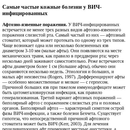
Самые частые кожные болезни у ВИЧ-
инфицированных
Афтозно-язвенные поражения.
У ВИЧ-инфицированных
встречается не менее трех разных видов афтозно-язвенного
поражения слизистой рта. Самый частый из них — афтозный
стоматит, который может протекать по одному из трех типов.
Чаще возникает одна или несколько болезненных язв
диаметром 3-10 мм (малые афты). Они появляются на месте
механических травм, как правило в преддверии рта; через
несколько дней заживают самостоятельно. Реже встречаются
афты диаметром более 1 см (большие афты), обычно они
сохраняются несколько недель. Этиология и больших, и
малых афт неизвестна (Rogers, 1997). Дифференцируют афты
— особенно множественные и мелкие — с герпесом.
Причиной больших язв при тяжелом иммунодефиците может
быть цитомегаловирусная инфекция, как правило
генерализованная. Третий вариант афтозных поражений —
биполярный афтоз с поражением слизистых рта и половых
органов. Биполярный афтоз — характерный симптом острой
фазы ВИЧ-инфекции, а также болезни Бехчета. Существует
гипотеза, что непосредственной причиной афтозного
стоматита может быть ВИЧ (Kerr, 2003). Для лечения
рецидивирующих афт применяют местные анестетики, а