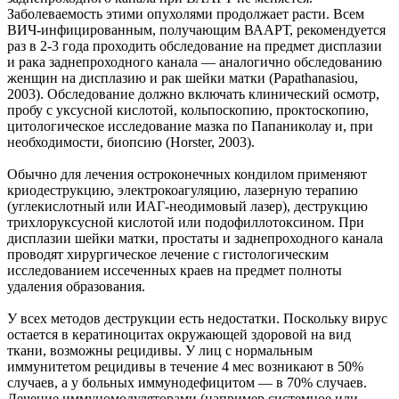
Заболеваемость этими опухолями продолжает расти. Всем
ВИЧ-инфицированным, получающим ВААРТ, рекомендуется
раз в 2-3 года проходить обследование на предмет дисплазии
и рака заднепроходного канала — аналогично обследованию
женщин на дисплазию и рак шейки матки (Papathanasiou,
2003). Обследование должно включать клинический осмотр,
пробу с уксусной кислотой, кольпоскопию, проктоскопию,
цитологическое исследование мазка по Папаниколау и, при
необходимости, биопсию (Horster, 2003).
Обычно для лечения остроконечных кондилом применяют
криодеструкцию, электрокоагуляцию, лазерную терапию
(углекислотный или ИАГ-неодимовый лазер), деструкцию
трихлоруксусной кислотой или подофиллотоксином. При
дисплазии шейки матки, простаты и заднепроходного канала
проводят хирургическое лечение с гистологическим
исследованием иссеченных краев на предмет полноты
удаления образования.
У всех методов деструкции есть недостатки. Поскольку вирус
остается в кератиноцитах окружающей здоровой на вид
ткани, возможны рецидивы. У лиц с нормальным
иммунитетом рецидивы в течение 4 мес возникают в 50%
случаев, а у больных иммунодефицитом — в 70% случаев.
Лечение иммуномодуляторами (например системное или