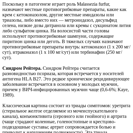
Поскольку в патогенезе играет роль Malassezia furfur,
назначают местные противогрибковые препараты, какие как
крем с кетоконазолом, другие местные имидазолы или
триазолы, либо вместо них — метронидазол, дисульфид
селена, низкие дозы дитранола или кремы с сукцинатом лития
либо сульфатом цинка. На волосистой части головы
используют противогрибковые шампуни, содержащие
пиритион цинка или деготь. В тяжелых случаях назначают
противогрибковые препараты внутрь: кетоконазол (1 x 200 мг/
сут), итраконазол (1 x 100 мг/сут) или тербинафин (250 мг/
сут).
Синдром Рейтера.
Синдром Рейтера считается
разновидностью псориаза, которая встречается у носителей
антигена HLA B27. Это редкое хроническое рецидивирующее
заболевание встречается в основном у молодых мужчин,
причем у ВИЧ-инфицированных мужчин чаще (0,6-6%; Kaye,
1989).
Классическая картина состоит из триады симптомов: уретрита
(стерильное желтое отделяемое из мочеиспускательного
канала), конъюнктивита (серозного или гнойного) и артрита
(чаще страдают коленные, голеностопные и крестцово-
подвздошные суставы; артрит сопровождается болью и
приводит к нарушениям подвижности). Эта триада