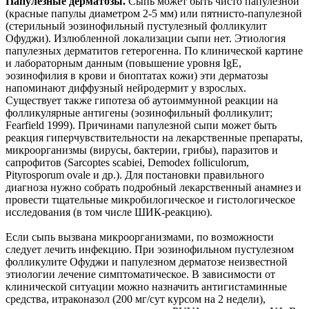
Папулезные дерматозы.
Сыпь может быть чисто папулезной
(красные папулы диаметром 2-5 мм) или пятнисто-папулезной
(стерильный эозинофильный пустулезный фолликулит
Офуджи). Излюбленной локализации сыпи нет. Этиология
папулезных дерматитов гетерогенна. По клинической картине
и лабораторным данным (повышение уровня IgE,
эозинофилия в крови и биоптатах кожи) эти дерматозы
напоминают диффузный нейродермит у взрослых.
Существует также гипотеза об аутоиммунной реакции на
фолликулярные антигены (эозинофильный фолликулит;
Fearfield 1999). Причинами папулезной сыпи может быть
реакция гиперчувствительности на лекарственные препараты,
микроорганизмы (вирусы, бактерии, грибы), паразитов и
сапрофитов (Sarcoptes scabiei, Demodex folliculorum,
Pityrosporum ovale и др.). Для постановки правильного
диагноза нужно собрать подробный лекарственный анамнез и
провести тщательные микробилогическое и гистологическое
исследования (в том числе ШИК-реакцию).
Если сыпь вызвана микроорганизмами, по возможности
следует лечить инфекцию. При эозинофильном пустулезном
фолликулите Офуджи и папулезном дерматозе неизвестной
этиологии лечение симптоматическое. В зависимости от
клинической ситуации можно назначить антигистаминные
средства, итраконазол (200 мг/сут курсом на 2 недели),