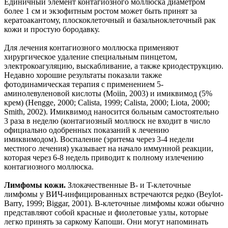
Единичный элемент контагиозного моллюска диаметром
более 1 см и экзофитным ростом может быть принят за
кератоакантому, плоскоклеточный и базальноклеточный рак
кожи и простую бородавку.
Для лечения контагиозного моллюска применяют
хирургическое удаление специальным пинцетом,
электрокоагуляцию, выскабливание, а также криодеструкцию.
Недавно хорошие результаты показали также
фотодинамическая терапия с применением 5-
аминолевуленовой кислоты (Moiin, 2003) и имиквимод (5%
крем) (Hengge, 2000; Calista, 1999; Calista, 2000; Liota, 2000;
Smith, 2002). Имиквимод наносится больным самостоятельно
3 раза в неделю (контагиозный моллюск не входит в число
официально одобренных показаний к лечению
имиквимодом). Воспаление (эритема через 3-4 недели
местного лечения) указывает на начало иммунной реакции,
которая через 6-8 недель приводит к полному излечению
контагиозного моллюска.
Лимфомы кожи.
Злокачественные B- и T-клеточные
лимфомы у ВИЧ-инфицированных встречаются редко (Beylot-
Barry, 1999; Biggar, 2001). B-клеточные лимфомы кожи обычно
представляют собой красные и фиолетовые узлы, которые
легко принять за саркому Капоши. Они могут напоминать