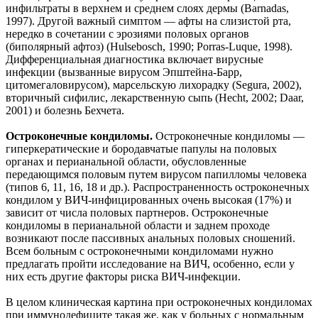
инфильтраты в верхнем и среднем слоях дермы (Barnadas,
1997). Другой важный симптом — афты на слизистой рта,
нередко в сочетании с эрозиями половых органов
(биполярный афтоз) (Hulsebosch, 1990; Porras-Luque, 1998).
Дифференциальная диагностика включает вирусные
инфекции (вызванные вирусом Эпштейна-Барр,
цитомегаловирусом), марсельскую лихорадку (Segura, 2002),
вторичный сифилис, лекарственную сыпь (Hecht, 2002; Daar,
2001) и болезнь Бехчета.
Остроконечные кондиломы.
Остроконечные кондиломы —
гиперкератические и бородавчатые папулы на половых
органах и перианальной области, обусловленные
передающимся половым путем вирусом папилломы человека
(типов 6, 11, 16, 18 и др.). Распространенность остроконечных
кондилом у ВИЧ-инфицированных очень высокая (17%) и
зависит от числа половых партнеров. Остроконечные
кондиломы в перианальной области и заднем проходе
возникают после пассивных анальных половых сношений.
Всем больным с остроконечными кондиломами нужно
предлагать пройти исследование на ВИЧ, особенно, если у
них есть другие факторы риска ВИЧ-инфекции.
В целом клиническая картина при остроконечных кондиломах
при иммунодефиците такая же, как у больных с нормальным