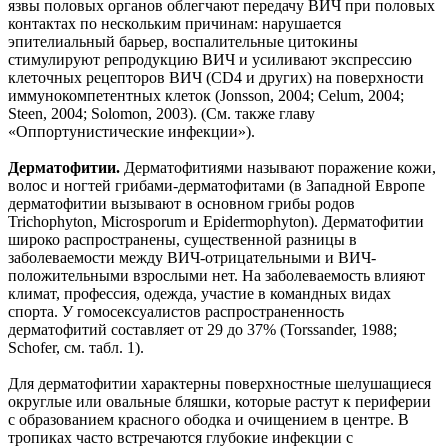
язвы половых органов облегчают передачу ВИЧ при половых
контактах по нескольким причинам: нарушается
эпителиальный барьер, воспалительные цитокины
стимулируют репродукцию ВИЧ и усиливают экспрессию
клеточных рецепторов ВИЧ (CD4 и других) на поверхности
иммунокомпетентных клеток (Jonsson, 2004; Celum, 2004;
Steen, 2004; Solomon, 2003). (См. также главу
«Оппортунистические инфекции»).
Дерматофитии.
Дерматофитиями называют поражение кожи,
волос и ногтей грибами-дерматофитами (в Западной Европе
дерматофитии вызывают в основном грибы родов
Trichophyton, Microsporum и Epidermophyton). Дерматофитии
широко распространены, существенной разницы в
заболеваемости между ВИЧ-отрицательными и ВИЧ-
положительными взрослыми нет. На заболеваемость влияют
климат, профессия, одежда, участие в командных видах
спорта. У гомосексуалистов распространенность
дерматофитий составляет от 29 до 37% (Torssander, 1988;
Schofer, см. табл. 1).
Для дерматофитии характерны поверхностные шелушащиеся
округлые или овальные бляшки, которые растут к периферии
с образованием красного ободка и очищением в центре. В
тропиках часто встречаются глубокие инфекции с