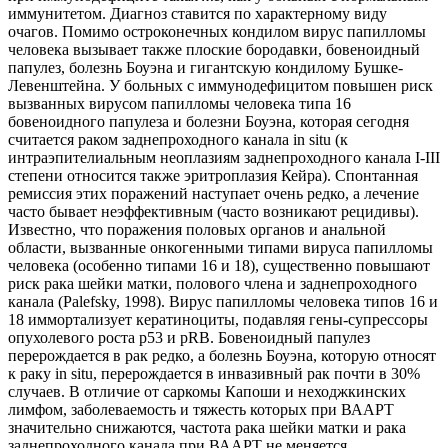
иммунитетом. Диагноз ставится по характерному виду
очагов. Помимо остроконечных кондилом вирус папилломы
человека вызывает также плоские бородавки, бовеноидный
папулез, болезнь Боуэна и гигантскую кондилому Бушке-
Левенштейна. У больных с иммунодефицитом повышен риск
вызванных вирусом папилломы человека типа 16
бовеноидного папулеза и болезни Боуэна, которая сегодня
считается раком заднепроходного канала in situ (к
интраэпителиальным неоплазиям заднепроходного канала I-III
степени относится также эритроплазия Кейра). Спонтанная
ремиссия этих поражений наступает очень редко, а лечение
часто бывает неэффективным (часто возникают рецидивы).
Известно, что поражения половых органов и анальной
области, вызванные онкогенными типами вируса папилломы
человека (особенно типами 16 и 18), существенно повышают
риск рака шейки матки, полового члена и заднепроходного
канала (Palefsky, 1998). Вирус папилломы человека типов 16 и
18 иммортализует кератиноциты, подавляя гены-супрессоры
опухолевого роста p53 и pRB. Бовеноидный папулез
перерождается в рак редко, а болезнь Боуэна, которую относят
к раку in situ, перерождается в инвазивный рак почти в 30%
случаев. В отличие от саркомы Капоши и неходжкинских
лимфом, заболеваемость и тяжесть которых при ВААРТ
значительно снижаются, частота рака шейки матки и рака
заднепроходного канала при ВААРТ не меняется.