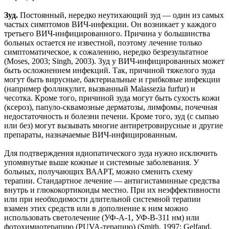
Зуд.
Постоянный, нередко неутихающий зуд — один из самых
частых симптомов ВИЧ-инфекции. Он возникает у каждого
третьего ВИЧ-инфицированного. Причина у большинства
больных остается не известной, поэтому лечение только
симптоматическое, к сожалению, нередко безрезультатное
(Moses, 2003; Singh, 2003). Зуд у ВИЧ-инфицированных может
быть осложнением инфекций. Так, причиной тяжелого зуда
могут быть вирусные, бактериальные и грибковые инфекции
(например фолликулит, вызванный Malassezia furfur) и
чесотка. Кроме того, причиной зуда могут быть сухость кожи
(ксероз), папуло-сквамозные дерматозы, лимфомы, почечная
недостаточность и болезни печени. Кроме того, зуд (с сыпью
или без) могут вызывать многие антиретровирусные и другие
препараты, назначаемые ВИЧ-инфицированным.
Для подтверждения идиопатического зуда нужно исключить
упомянутые выше кожные и системные заболевания. У
больных, получающих ВААРТ, можно сменить схему
терапии. Стандартное лечение — антигистаминные средства
внутрь и глюкокортикоиды местно. При их неэффективности
или при необходимости длительной системной терапии
взамен этих средств или в дополнение к ним можно
использовать светолечение (УФ-A-1, УФ-B-311 нм) или
фотохимиотерапию (PUVA-терапию) (Smith, 1997; Gelfand,