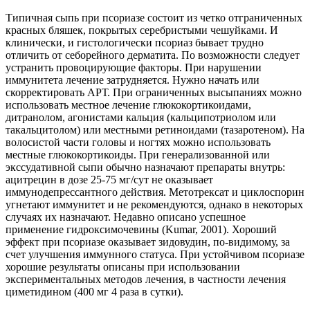
Типичная сыпь при псориазе состоит из четко отграниченных
красных бляшек, покрытых серебристыми чешуйками. И
клинически, и гистологически псориаз бывает трудно
отличить от себорейного дерматита. По возможности следует
устранить провоцирующие факторы. При нарушении
иммунитета лечение затрудняется. Нужно начать или
скорректировать АРТ. При ограниченных высыпаниях можно
использовать местное лечение глюкокортикоидами,
дитранолом, агонистами кальция (кальципотриолом или
такальцитолом) или местными ретиноидами (тазаротеном). На
волосистой части головы и ногтях можно использовать
местные глюкокортикоиды. При генерализованной или
экссудативной сыпи обычно назначают препараты внутрь:
ацитрецин в дозе 25-75 мг/сут не оказывает
иммунодепрессантного действия. Метотрексат и циклоспорин
угнетают иммунитет и не рекомендуются, однако в некоторых
случаях их назначают. Недавно описано успешное
применение гидроксимочевины (Kumar, 2001). Хороший
эффект при псориазе оказывает зидовудин, по-видимому, за
счет улучшения иммунного статуса. При устойчивом псориазе
хорошие результаты описаны при использовании
экспериментальных методов лечения, в частности лечения
циметидином (400 мг 4 раза в сутки).