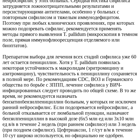
нейросифилис у этих больных. Серодиагностика сифилиса
затрудняется ложноотрицательными результатами и
персистирующими антителами, особенно у больных с
повторным сифилисом и тяжелым иммунодефицитом.
Поэтому при любых клинических проявлениях, при которых
можно подозревать сифилис, рекомендуется применять
методы прямого выявления T. pallidum (микроскопия в темном
поле, прямая иммунофлюоресценция отделяемого или
биоптатов).
Препаратом выбора для лечения всех стадий сифилиса уже 60
лет остается пенициллин. Хотя у T. pallidum появилась
некоторая устойчивость к макролидам (эритромицину и
азитромицину), чувствительность к пенициллину сохраняется
в полной мере. По рекомендациям CDC, ВОЗ и Германского
общества по борьбе с ЗППП, лечение сифилиса у ВИЧ-
инфицированных следует проводить по общей схеме. В то же
время, не рекомендуется назначать
бензатинбензилпенициллин больным, у которых не исключен
ранний нейросифилис. Если подозревается нейросифилис, а
больной отказывается от люмбальной пункции, назначают
бензилпенициллин в высокой дозе (6x5 млн ед или 3x10 млн
ед в/в в течение 2 недель (при раннем сифилисе) или 3 недель
(при позднем сифилисе). Цефтриаксон, 1 г/сут в/м в течение
10 сут широко используется, но официально не одобрен.