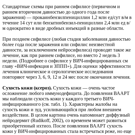
Стандартные схемы при раннем сифилисе (первичном и
раннем вторичном давностью до одного года после
заражения) — прокаинбензилпенициллин 1,2 млн ед/сут в/м в
течение 14 сут или бензатинбензил-пенициллин 2,4 млн ед в/
м однократно в виде дробных инъекций в разные области.
При позднем сифилисе (любая стадия заболевания давностью
более года после заражения или сифилис неизвестной
давности, за исключением нейросифилиса) проводят такое же
лечение, как при раннем сифилисе, но вместо 2 недель 3
недели. (Подробнее о сифилисе у ВИЧ-инфицированных см
главу «ВИЧ-инфекция и ЗППП»). Для оценки эффективности
лечения клиническое и серологическое исследования
повторяют через 3, 6, 9, 12 и 24 мес после окончания лечения.
Сухость кожи (ксероз).
Сухость кожи — очень частое
осложнение любого иммунодефицита. До появления ВААРТ
мы наблюдали сухость кожи у каждого третьего ВИЧ-
инфицированного (см. табл. 1). Характерны жалобы на
сухость кожи и зуд, усиливающийся при любом внешнем
воздействии. В целом картина очень напоминает диффузный
нейродермит (Rudikoff, 2002), со временем может развиться
приобретенный ихтиоз. После появления ВААРТ сухость
кожи у ВИЧ-инфицированных стала встречаться реже, но еще