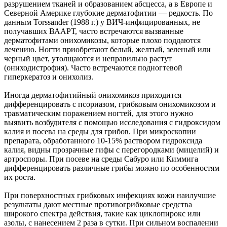
разрушением тканей и образованием абсцесса, а в Европе и
Северной Америке глубокие дерматофитии — редкость. По
данным Torssander (1988 г.) у ВИЧ-инфицированных, не
получавших ВААРТ, часто встречаются вызванные
дерматофитами онихомикозы, которые плохо поддаются
лечению. Ногти приобретают белый, желтый, зеленый или
черный цвет, утолщаются и неправильно растут
(ониходистрофия). Часто встречаются подногтевой
гиперкератоз и онихолиз.
Иногда дерматофитийный онихомикоз приходится
дифференцировать с псориазом, грибковым онихомикозом и
травматическим поражением ногтей, для этого нужно
выявить возбудителя с помощью исследования с гидроксидом
калия и посева на среды для грибов. При микроскопии
препарата, обработанного 10-15% раствором гидроксида
калия, видны прозрачные гифы с перегородками (мицелий) и
артроспоры. При посеве на среды Сабуро или Киммига
дифференцировать различные грибы можно по особенностям
их роста.
При поверхностных грибковых инфекциях кожи наилучшие
результаты дают местные противогрибковые средства
широкого спектра действия, такие как циклопирокс или
азолы, с нанесением 2 раза в сутки. При сильном воспалении