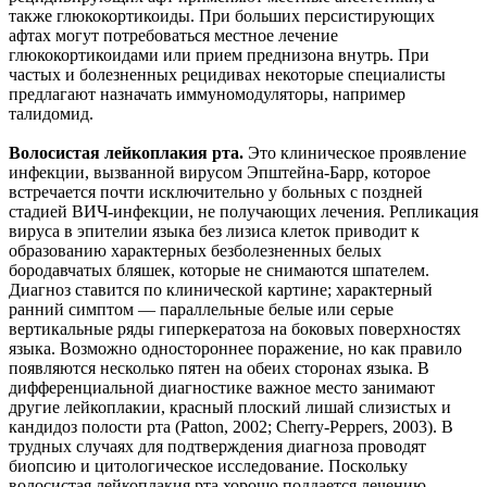
также глюкокортикоиды. При больших персистирующих
афтах могут потребоваться местное лечение
глюкокортикоидами или прием преднизона внутрь. При
частых и болезненных рецидивах некоторые специалисты
предлагают назначать иммуномодуляторы, например
талидомид.
Волосистая лейкоплакия рта.
Это клиническое проявление
инфекции, вызванной вирусом Эпштейна-Барр, которое
встречается почти исключительно у больных с поздней
стадией ВИЧ-инфекции, не получающих лечения. Репликация
вируса в эпителии языка без лизиса клеток приводит к
образованию характерных безболезненных белых
бородавчатых бляшек, которые не снимаются шпателем.
Диагноз ставится по клинической картине; характерный
ранний симптом — параллельные белые или серые
вертикальные ряды гиперкератоза на боковых поверхностях
языка. Возможно одностороннее поражение, но как правило
появляются несколько пятен на обеих сторонах языка. В
дифференциальной диагностике важное место занимают
другие лейкоплакии, красный плоский лишай слизистых и
кандидоз полости рта (Patton, 2002; Cherry-Peppers, 2003). В
трудных случаях для подтверждения диагноза проводят
биопсию и цитологическое исследование. Поскольку
волосистая лейкоплакия рта хорошо поддается лечению