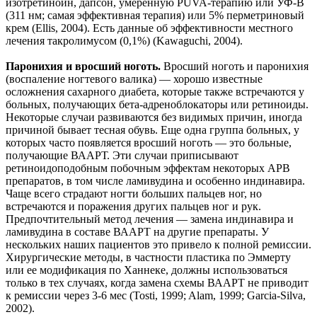
изотретиноин, дапсон, умеренную PUVA-терапию или УФ-B
(311 нм; самая эффективная терапия) или 5% перметриновый
крем (Ellis, 2004). Есть данные об эффективности местного
лечения такролимусом (0,1%) (Kawaguchi, 2004).
Паронихия и вросший ноготь.
Вросший ноготь и паронихия
(воспаление ногтевого валика) — хорошо известные
осложнения сахарного диабета, которые также встречаются у
больных, получающих бета-адреноблокаторы или ретиноиды.
Некоторые случаи развиваются без видимых причин, иногда
причиной бывает тесная обувь. Еще одна группа больных, у
которых часто появляется вросший ноготь — это больные,
получающие ВААРТ. Эти случаи приписывают
ретиноидоподобным побочным эффектам некоторых АРВ
препаратов, в том числе ламивудина и особенно индинавира.
Чаще всего страдают ногти больших пальцев ног, но
встречаются и поражения других пальцев ног и рук.
Предпочтительный метод лечения — замена индинавира и
ламивудина в составе ВААРТ на другие препараты. У
нескольких наших пациентов это привело к полной ремиссии.
Хирургические методы, в частности пластика по Эммерту
или ее модификация по Ханнеке, должны использоваться
только в тех случаях, когда замена схемы ВААРТ не приводит
к ремиссии через 3-6 мес (Tosti, 1999; Alam, 1999; Garcia-Silva,
2002).