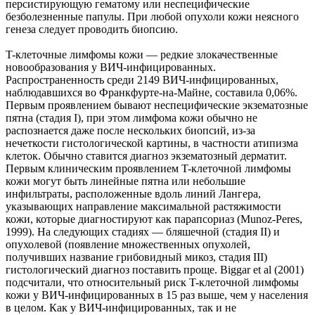
персистирующую гематому или неспецифические
безболезненные папулы. При любой опухоли кожи неясного
генеза следует проводить биопсию.
T-клеточные лимфомы кожи — редкие злокачественные
новообразования у ВИЧ-инфицированных.
Распространенность среди 2149 ВИЧ-инфицированных,
наблюдавшихся во Франкфурте-на-Майне, составила 0,06%.
Первым проявлением бывают неспецифические экзематозные
пятна (стадия I), при этом лимфома кожи обычно не
распознается даже после нескольких биопсий, из-за
нечеткости гистологической картины, в частности атипизма
клеток. Обычно ставится диагноз экзематозный дерматит.
Первым клиническим проявлением T-клеточной лимфомы
кожи могут быть линейные пятна или небольшие
инфильтраты, расположенные вдоль линий Лангера,
указывающих направление максимальной растяжимости
кожи, которые диагностируют как парапсориаз (Munoz-Peres,
1999). На следующих стадиях — бляшечной (стадия II) и
опухолевой (появление множественных опухолей,
получивших название грибовидный микоз, стадия III)
гистологический диагноз поставить проще. Biggar et al (2001)
подсчитали, что относительный риск T-клеточной лимфомы
кожи у ВИЧ-инфицированных в 15 раз выше, чем у населения
в целом. Как у ВИЧ-инфицированных, так и не