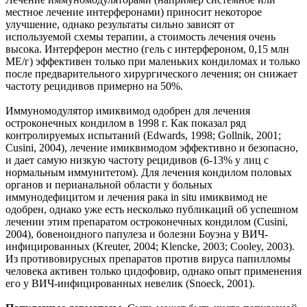
местное лечение интерферонами) приносит некоторое
улучшение, однако результаты сильно зависят от
используемой схемы терапии, а стоимость лечения очень
высока. Интерферон местно (гель с интерфероном, 0,15 млн
МЕ/г) эффективен только при маленьких кондиломах и только
после предварительного хирургического лечения; он снижает
частоту рецидивов примерно на 50%.
Иммуномодулятор имиквимод одобрен для лечения
остроконечных кондилом в 1998 г. Как показал ряд
контролируемых испытаний (Edwards, 1998; Gollnik, 2001;
Cusini, 2004), лечение имиквимодом эффективно и безопасно,
и дает самую низкую частоту рецидивов (6-13% у лиц с
нормальным иммунитетом). Для лечения кондилом половых
органов и перианальной области у больных
иммунодефицитом и лечения рака in situ имиквимод не
одобрен, однако уже есть несколько публикаций об успешном
лечении этим препаратом остроконечных кондилом (Cusini,
2004), бовеноидного папулеза и болезни Боуэна у ВИЧ-
инфицированных (Kreuter, 2004; Klencke, 2003; Cooley, 2003).
Из противовирусных препаратов против вируса папилломы
человека активен только цидофовир, однако опыт применения
его у ВИЧ-инфицированных невелик (Snoeck, 2001).