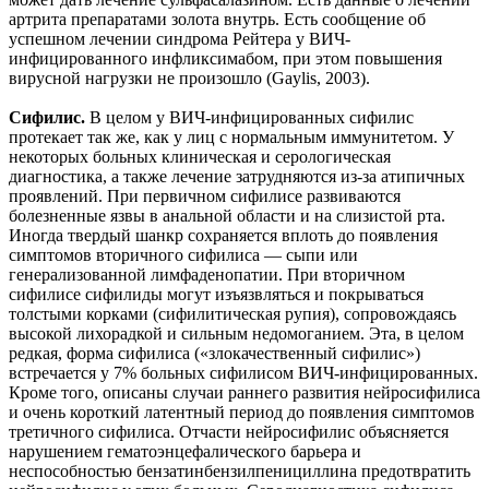
артрита препаратами золота внутрь. Есть сообщение об
успешном лечении синдрома Рейтера у ВИЧ-
инфицированного инфликсимабом, при этом повышения
вирусной нагрузки не произошло (Gaylis, 2003).
Сифилис.
В целом у ВИЧ-инфицированных сифилис
протекает так же, как у лиц с нормальным иммунитетом. У
некоторых больных клиническая и серологическая
диагностика, а также лечение затрудняются из-за атипичных
проявлений. При первичном сифилисе развиваются
болезненные язвы в анальной области и на слизистой рта.
Иногда твердый шанкр сохраняется вплоть до появления
симптомов вторичного сифилиса — сыпи или
генерализованной лимфаденопатии. При вторичном
сифилисе сифилиды могут изъязвляться и покрываться
толстыми корками (сифилитическая рупия), сопровождаясь
высокой лихорадкой и сильным недомоганием. Эта, в целом
редкая, форма сифилиса («злокачественный сифилис»)
встречается у 7% больных сифилисом ВИЧ-инфицированных.
Кроме того, описаны случаи раннего развития нейросифилиса
и очень короткий латентный период до появления симптомов
третичного сифилиса. Отчасти нейросифилис объясняется
нарушением гематоэнцефалического барьера и
неспособностью бензатинбензилпенициллина предотвратить