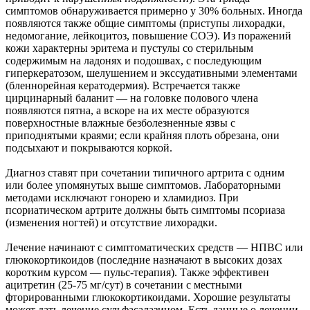
симптомов обнаруживается примерно у 30% больных. Иногда
появляются также общие симптомы (приступы лихорадки,
недомогание, лейкоцитоз, повышение СОЭ). Из поражений
кожи характерны эритема и пустулы со стерильным
содержимым на ладонях и подошвах, с последующим
гиперкератозом, шелушением и экссудативными элементами
(бленнорейная кератодермия). Встречается также
цирцинарный баланит — на головке полового члена
появляются пятна, а вскоре на их месте образуются
поверхностные влажные безболезненные язвы с
приподнятыми краями; если крайняя плоть обрезана, они
подсыхают и покрываются коркой.
Диагноз ставят при сочетании типичного артрита с одним
или более упомянутых выше симптомов. Лабораторными
методами исключают гонорею и хламидиоз. При
псориатическом артрите должны быть симптомы псориаза
(изменения ногтей) и отсутствие лихорадки.
Лечение начинают с симптоматических средств — НПВС или
глюкокортикоидов (последние назначают в высоких дозах
коротким курсом — пульс-терапия). Также эффективен
ацитретин (25-75 мг/сут) в сочетании с местными
фторированными глюкокортикоидами. Хорошие результаты
может дать лечение сульфасалазином. Есть данные о лечении