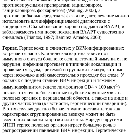
противовирусными препаратами (ацикловиром,
ганцикловиром, фоскарнетом) (Walling, 2003), а
противогрибковые средства эффекта не дают, лечение можно
использовать для дифференциальной диагностики с
кандидозом. Оба заболевания хорошо поддаются ВААРТ, и
заболеваемость ими после появления ВААРТ существенно
снизилась (Triantos, 1997; Ramirez-Amador, 2003).
Герпес.
Герпес кожи и слизистых у ВИЧ-инфицированных
встречается часто. Клиническая картина зависит от
иммунного статуса больного: если клеточный иммунитет не
нарушен, инфекция протекает в типичной локализации и
проявляется зудом, эритемой и группами везикул, которые
через несколько дней самостоятельно проходят без следа. У
больных с поздней стадией ВИЧ-инфекции и тяжелым
-1
иммунодефицитом (число лимфоцитов CD4 < 100 мкл
)
появляются очень болезненные глубокие крупные язвы на
половых органах и перианальной области, а также на лице и
других частях тела (в частности, герпетический панариций).
В этих случаях диагноз бывает трудно поставить, так как
характерных сгруппированных везикул может не быть,
вместо них возможны эрозии или язвы. Наряду с другими
ЗППП герпес половых органов играет большую роль в
распространении пандемии ВИЧ-инфекции. Герпетические