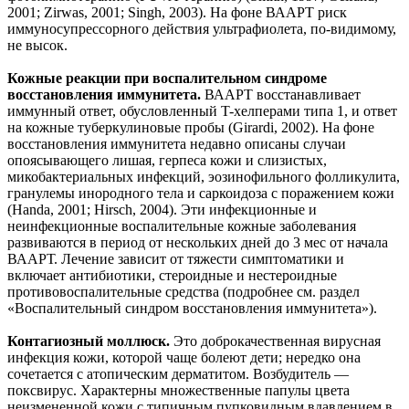
2001; Zirwas, 2001; Singh, 2003). На фоне ВААРТ риск
иммуносупрессорного действия ультрафиолета, по-видимому,
не высок.
Кожные реакции при воспалительном синдроме
восстановления иммунитета.
ВААРТ восстанавливает
иммунный ответ, обусловленный T-хелперами типа 1, и ответ
на кожные туберкулиновые пробы (Girardi, 2002). На фоне
восстановления иммунитета недавно описаны случаи
опоясывающего лишая, герпеса кожи и слизистых,
микобактериальных инфекций, эозинофильного фолликулита,
гранулемы инородного тела и саркоидоза с поражением кожи
(Handa, 2001; Hirsch, 2004). Эти инфекционные и
неинфекционные воспалительные кожные заболевания
развиваются в период от нескольких дней до 3 мес от начала
ВААРТ. Лечение зависит от тяжести симптоматики и
включает антибиотики, стероидные и нестероидные
противовоспалительные средства (подробнее см. раздел
«Воспалительный синдром восстановления иммунитета»).
Контагиозный моллюск.
Это доброкачественная вирусная
инфекция кожи, которой чаще болеют дети; нередко она
сочетается с атопическим дерматитом. Возбудитель —
поксвирус. Характерны множественные папулы цвета
неизмененной кожи с типичным пупковидным вдавлением в