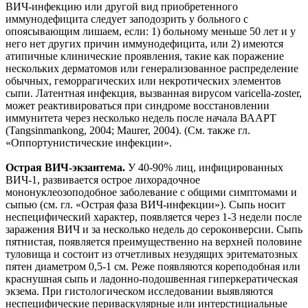
ВИЧ-инфекцию или другой вид приобретенного
иммунодефицита следует заподозрить у больного с
опоясывающим лишаем, если: 1) больному меньше 50 лет и у
него нет других причин иммунодефицита, или 2) имеются
атипичные клинические проявления, такие как поражение
нескольких дерматомов или генерализованное распределение
обычных, геморрагических или некротических элементов
сыпи. Латентная инфекция, вызванная вирусом varicella-zoster,
может реактивироваться при синдроме восстановлении
иммунитета через несколько недель после начала ВААРТ
(Tangsinmankong, 2004; Maurer, 2004). (См. также гл.
«Оппортунистические инфекции».
Острая ВИЧ-экзантема.
У 40-90% лиц, инфицированных
ВИЧ-1, развивается острое лихорадочное
мононуклеозоподобное заболевание с общими симптомами и
сыпью (см. гл. «Острая фаза ВИЧ-инфекции»). Сыпь носит
неспецифический характер, появляется через 1-3 недели после
заражения ВИЧ и за несколько недель до сероконверсии. Сыпь
пятнистая, появляется преимущественно на верхней половине
туловища и состоит из отчетливых незудящих эритематозных
пятен диаметром 0,5-1 см. Реже появляются кореподобная или
краснушная сыпь и ладонно-подошвенная гиперкератическая
экзема. При гистологическом исследовании выявляются
неспецифические периваскулярные или интерстициальные