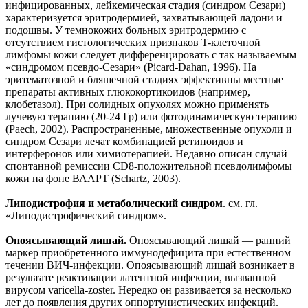
инфицированных, лейкемическая стадия (синдром Сезари)
характеризуется эритродермией, захватывающей ладони и
подошвы. У темнокожих больных эритродермию с
отсутствием гистологических признаков T-клеточной
лимфомы кожи следует дифференцировать с так называемым
«синдромом псевдо-Сезари» (Picard-Dahan, 1996). На
эритематозной и бляшечной стадиях эффективны местные
препараты активных глюкокортикоидов (например,
клобетазол). При солидных опухолях можно применять
лучевую терапию (20-24 Гр) или фотодинамическую терапию
(Paech, 2002). Распространенные, множественные опухоли и
синдром Сезари лечат комбинацией ретиноидов и
интерферонов или химиотерапией. Недавно описан случай
спонтанной ремиссии CD8-положительной псевдолимфомы
кожи на фоне ВААРТ (Schartz, 2003).
Липодистрофия и метаболический синдром
. см. гл.
«Липодистрофический синдром».
Опоясывающий лишай.
Опоясывающий лишай — ранний
маркер приобретенного иммунодефицита при естественном
течении ВИЧ-инфекции. Опоясывающий лишай возникает в
результате реактивации латентной инфекции, вызванной
вирусом varicella-zoster. Нередко он развивается за несколько
лет до появления других оппортунистических инфекций.