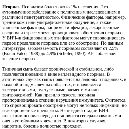
Псориаз.
Псориазом болеет около 1% населения. Это
аутоиммунное заболевание с полигенным наследованием и
различной пенетрантностью. Физические факторы, например,
трение кожи или ультрафиолетовое облучение, а также
эндогенные факторы, например инфекции, лекарственные
средства и стресс могут провоцировать обострения псориаза.
У ВИЧ-инфицированных эти факторы могут спровоцировать
первое проявление псориаза или его обострение. По данным
литературы, заболеваемость псориазом составляет от 2,5%
(Braun-Falco, 1988) до 4,9% (Schofer, 1990). АРТ облегчает
течение псориаза.
Типичная сыпь бывает хронической и стабильной, либо
появляется внезапно в виде каплевидного псориаза. В
атипичных случаях сыпь появляется на ладонях и подошвах, в
паховой и подмышечных областях, и проявляется
экссудативными, пустулезными элементами или
эритродермией. Как правило тяжесть псориаза
пропорциональна степени нарушения иммунитета. Считается,
что спровоцировать обострение могут не только инфекции, но
и лекарственные препараты. На поздней стадии ВИЧ-
инфекции псориаз нередко становится генерализованным и
очень устойчивым к лечению. В некоторых случаях,
напротив, болезнь полностью проходит.