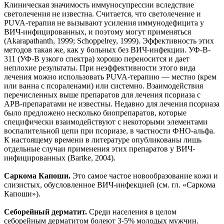
Клиническая значимость иммуносупрессии вследствие
светолечения не известна. Считается, что светолечение и
PUVA-терапия не вызывают усиления иммунодефицита у
ВИЧ-инфицированных, и поэтому могут применяться
(Akarapathanth, 1999; Schoppelrey, 1999). Эффективность этих
методов такая же, как у больных без ВИЧ-инфекции. УФ-B-
311 (УФ-B узкого спектра) хорошо переносится и дает
неплохие результаты. При неэффективности этого вида
лечения можно использовать PUVA-терапию — местно (крем
или ванна с псораленами) или системно. Взаимодействия
перечисленных выше препаратов для лечения псориаза с
АРВ-препаратами не известны. Недавно для лечения псориаза
было предложено несколько биопрепаратов, которые
специфически взаимодействуют с некоторыми элементами
воспалительной цепи при псориазе, в частности ФНО-альфа.
К настоящему времени в литературе опубликованы лишь
отдельные случаи применения этих препаратов у ВИЧ-
инфицированных (Bartke, 2004).
Саркома Капоши.
Это самое частое новообразование кожи и
слизистых, обусловленное ВИЧ-инфекцией (см. гл. «Саркома
Капоши»).
Себорейный дерматит.
Среди населения в целом
себорейным дерматитом болеют 3-5% молодых мужчин.