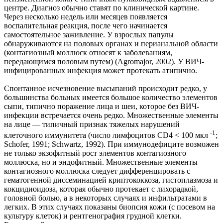
центре. Диагноз обычно ставят по клинической картине.
Через несколько недель или месяцев появляется
воспалительная реакция, после чего начинается
самостоятельное заживление. У взрослых папулы
обнаруживаются на половых органах и перианальной области
(контагиозный моллюск относят к заболеваниям,
передающимся половым путем) (Agromajor, 2002). У ВИЧ-
инфицированных инфекция может протекать атипично.
Спонтанное исчезновение высыпаний происходит редко, у
большинства больных имеется большое количество элементов
сыпи, типично поражение лица и шеи, которое без ВИЧ-
инфекции встречается очень редко. Множественные элементы
на лице — типичный признак тяжелых нарушений
-1
клеточного иммунитета (число лимфоцитов CD4 < 100 мкл
;
Schofer, 1991; Schwartz, 1992). При иммунодефиците возможен
не только экзофитный рост элементов контагиозного
моллюска, но и эндофитный. Множественные элементы
контагиозного моллюска следует дифференцировать с
гематогенной диссеминацией криптококкоза, гистоплазмоза и
кокцидиоидоза, которая обычно протекает с лихорадкой,
головной болью, а в некоторых случаях и инфильтратами в
легких. В этих случаях показаны биопсия кожи (с посевом на
культуру клеток) и рентгенография грудной клетки.