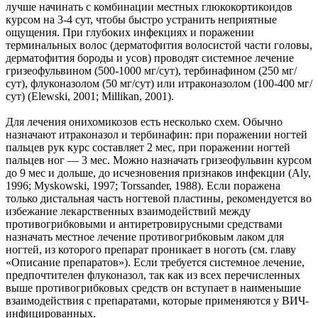
лучше начинать с комбинации местных глюкокортикоидов
курсом на 3-4 сут, чтобы быстро устранить неприятные
ощущения. При глубоких инфекциях и поражении
терминальных волос (дерматофития волосистой части головы,
дерматофития бороды и усов) проводят системное лечение
гризеофульвином (500-1000 мг/сут), тербинафином (250 мг/
сут), флуконазолом (50 мг/сут) или итраконазолом (100-400 мг/
сут) (Elewski, 2001; Millikan, 2001).
Для лечения онихомикозов есть несколько схем. Обычно
назначают итраконазол и тербинафин: при поражении ногтей
пальцев рук курс составляет 2 мес, при поражении ногтей
пальцев ног — 3 мес. Можно назначать гризеофульвин курсом
до 9 мес и дольше, до исчезновения признаков инфекции (Aly,
1996; Myskowski, 1997; Torssander, 1988). Если поражена
только дистальная часть ногтевой пластины, рекомендуется во
избежание лекарственных взаимодействий между
противогрибковыми и антиретровирусными средствами
назначать местное лечение противогрибковым лаком для
ногтей, из которого препарат проникает в ноготь (см. главу
«Описание препаратов»). Если требуется системное лечение,
предпочтителен флуконазол, так как из всех перечисленных
выше противогрибковых средств он вступает в наименьшие
взаимодействия с препаратами, которые применяются у ВИЧ-
инфицированных.