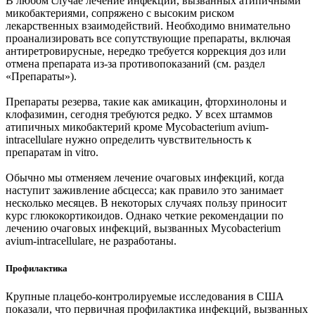
В любом случае лечение инфекций, вызванных атипичными
микобактериями, сопряжено с высоким риском
лекарственных взаимодействий. Необходимо внимательно
проанализировать все сопутствующие препараты, включая
антиретровирусные, нередко требуется коррекция доз или
отмена препарата из-за противопоказаний (см. раздел
«Препараты»).
Препараты резерва, такие как амикацин, фторхинолоны и
клофазимин, сегодня требуются редко. У всех штаммов
атипичных микобактерий кроме Mycobacterium avium-
intracellulare нужно определить чувствительность к
препаратам in vitro.
Обычно мы отменяем лечение очаговых инфекций, когда
наступит заживление абсцесса; как правило это занимает
несколько месяцев. В некоторых случаях пользу приносит
курс глюкокортикоидов. Однако четкие рекомендации по
лечению очаговых инфекций, вызванных Mycobacterium
avium-intracellulare, не разработаны.
Профилактика
Крупные плацебо-контролируемые исследования в США
показали, что первичная профилактика инфекций, вызванных