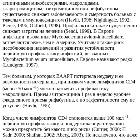
атипичными микобактериями, макролидами,
кларитромицином, азитромицином или рифабутином
существенно снижает заболеваемость и смертность больных с
тяжелым иммунодефицитом (Havlir, 1996; Nightingale, 1992;
Pierce, 1996; Oldfield, 1998). Профилактика также существенно
снижает затраты на лечение (Sendi, 1999). В Европе
инфекции, вызванные Mycobacterium avium-intracellulare,
встречаются реже, чем в Америке. Учитывая также риск
несоблюдения назначений и развития устойчивости,
первичную профилактику инфекций, вызванных
Mycobacterium avium-intracellulare, в Европе назначают редко
(Lundgren, 1997).
Тем больным, у которых ВААРТ потерпела неудачу и ее
возможности исчерпаны, при низком числе лимфоцитов CD4
-1
(менее 50 мкл
) можно назначить профилактику
макролидами. Прием азитромицина 1 раз в неделю удобнее
ежедневного приема рифабутина, а по эффективности ему не
уступает (Havlir, 1996).
-1
Когда число лимфоцитов CD4 становится выше 100 мкл
,
первичную профилактику и поддерживающую терапию
можно прекратить без какого-либо риска (Currier, 2000; El
Sadr, 2000; Shafran, 2002; Aberg, 2003). Не исключено, что даже