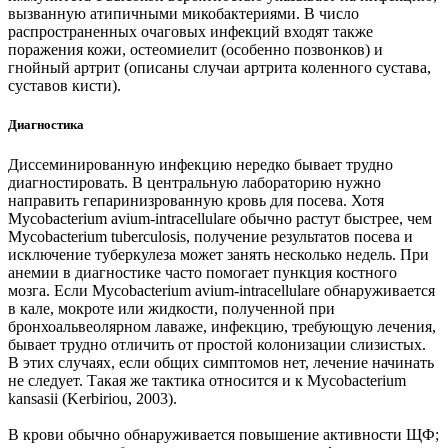
вызванную атипичными микобактериями. В число
распространенных очаговых инфекций входят также
поражения кожи, остеомиелит (особенно позвонков) и
гнойный артрит (описаны случаи артрита коленного сустава,
суставов кисти).
Диагностика
Диссеминированную инфекцию нередко бывает трудно
диагностировать. В центральную лабораторию нужно
направить гепаринизрованную кровь для посева. Хотя
Mycobacterium avium-intracellulare обычно растут быстрее, чем
Mycobacterium tuberculosis, получение результатов посева и
исключение туберкулеза может занять несколько недель. При
анемии в диагностике часто помогает пункция костного
мозга. Если Mycobacterium avium-intracellulare обнаруживается
в кале, мокроте или жидкости, полученной при
бронхоальвеолярном лаваже, инфекцию, требующую лечения,
бывает трудно отличить от простой колонизации слизистых.
В этих случаях, если общих симптомов нет, лечение начинать
не следует. Такая же тактика относится и к Mycobacterium
kansasii (Kerbiriou, 2003).
В крови обычно обнаруживается повышение активности ЩФ;