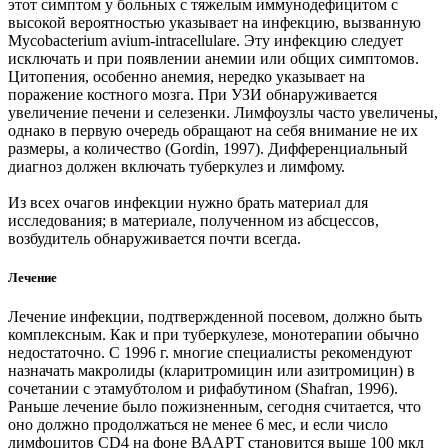
этот симптом у больных с тяжелым иммунодефицитом с
высокой вероятностью указывает на инфекцию, вызванную
Mycobacterium avium-intracellulare. Эту инфекцию следует
исключать и при появлении анемии или общих симптомов.
Цитопения, особенно анемия, нередко указывает на
поражение костного мозга. При УЗИ обнаруживается
увеличение печени и селезенки. Лимфоузлы часто увеличены,
однако в первую очередь обращают на себя внимание не их
размеры, а количество (Gordin, 1997). Дифференциальный
диагноз должен включать туберкулез и лимфому.
Из всех очагов инфекции нужно брать материал для
исследования; в материале, полученном из абсцессов,
возбудитель обнаруживается почти всегда.
Лечение
Лечение инфекции, подтвержденной посевом, должно быть
комплексным. Как и при туберкулезе, монотерапии обычно
недостаточно. С 1996 г. многие специалисты рекомендуют
назначать макролиды (кларитромицин или азитромицин) в
сочетании с этамубтолом и рифабутином (Shafran, 1996).
Раньше лечение было пожизненным, сегодня считается, что
оно должно продолжаться не менее 6 мес, и если число
лимфоцитов CD4 на фоне ВААРТ становится выше 100 мкл