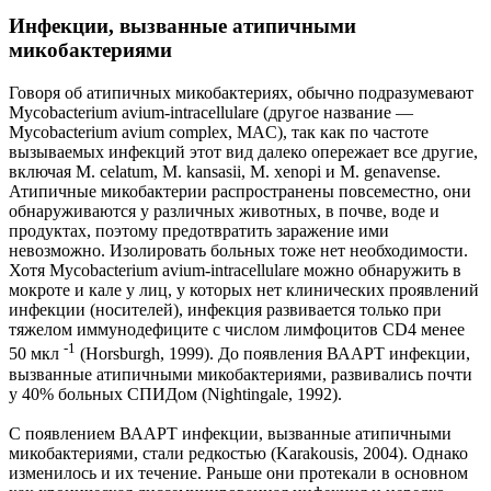
Инфекции, вызванные атипичными
микобактериями
Говоря об атипичных микобактериях, обычно подразумевают
Mycobacterium avium-intracellulare (другое название —
Mycobacterium avium complex, MAC), так как по частоте
вызываемых инфекций этот вид далеко опережает все другие,
включая M. celatum, M. kansasii, M. xenopi и M. genavense.
Атипичные микобактерии распространены повсеместно, они
обнаруживаются у различных животных, в почве, воде и
продуктах, поэтому предотвратить заражение ими
невозможно. Изолировать больных тоже нет необходимости.
Хотя Mycobacterium avium-intracellulare можно обнаружить в
мокроте и кале у лиц, у которых нет клинических проявлений
инфекции (носителей), инфекция развивается только при
тяжелом иммунодефиците с числом лимфоцитов CD4 менее
-1
50 мкл
(Horsburgh, 1999). До появления ВААРТ инфекции,
вызванные атипичными микобактериями, развивались почти
у 40% больных СПИДом (Nightingale, 1992).
С появлением ВААРТ инфекции, вызванные атипичными
микобактериями, стали редкостью (Karakousis, 2004). Однако
изменилось и их течение. Раньше они протекали в основном