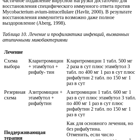
частичное подавление вирусной нагрузки достаточно для
восстановления специфического иммунного ответа против
Mycobacterium avium-intracellulare (Havlir, 2000). В результате
восстановления иммунитета возможно даже полное
выздоровление (Aberg, 1998).
Таблица 10. Лечение и профилактика инфекций, вызванных
атипичными микобактериями
Лечение
Схема
Кларитромицин
Кларитромицин 1 табл. 500 мг
выбора
+ этамбутол +
2 раза в сут плюс этамбутол 3
рифабу- тин
табл. по 400 мг 1 раз в сут плюс
рифабутин 2 табл. по 150 мг 1
раз в сут
Резервная
Азитромицин +
Азитромицин 1 табл. 600 мг 1
схема
этамбутол +
раз в сут плюс этамбутол 3 табл.
рифабутин
по 400 мг 1 раз в сут плюс
рифабутин 2 табл. по 150 мг 1
раз в сут
Как для основного лечения, но
без рифабутина.
Поддерживающая
Отменить, если число
терапия
-1