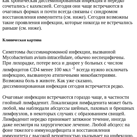
как хроническая диссеминированная инфекция и нередко
сочетались с кахексией. Сегодня они чаще встречаются в
очаговых формах и почти всегда связаны с синдромом
восстановления иммунитета (см. ниже). Сегодня возможны
такие проявления инфекции, которые никогда не встречались
раньше (см. ниже).
Клиническая картина
Симптомы
диссеминированной
инфекции, вызванной
Mycobacterium avium-intracellulare, обычно неспецифичны.
При лихорадке, потере веса и диарее у больных с числом
-1
лимфоцитов CD4 менее 100 мкл
всегда нужно исключать
инфекцию, вызванную атипичными микобактериями.
Возможна боль в животе. Как уже сказано,
диссеминированная инфекция сегодня встречается редко.
Очаговые инфекции встречаются гораздо чаще, в частности
гнойный лимфаденит. Локализация лимфаденита может быть
любой, мы наблюдали абсцессы шейных, паховых и брюшных
лимфоузлов, в некоторых случаях с образованием свищей.
Лимфаденит нередко принимает затяжное течение, иногда
даже несмотря на хирургическое лечение. Любой абсцесс на
фоне тяжелого иммунодефицита и восстановления
иммунитета с высокой вероятностью указывает на инфекцию,