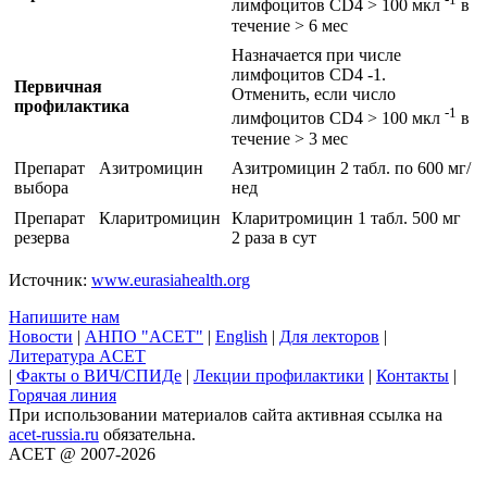
лимфоцитов CD4 > 100 мкл
в
течение > 6 мес
Назначается при числе
лимфоцитов CD4 -1.
Первичная
Отменить, если число
профилактика
-1
лимфоцитов CD4 > 100 мкл
в
течение > 3 мес
Препарат
Азитромицин
Азитромицин 2 табл. по 600 мг/
выбора
нед
Препарат
Кларитромицин
Кларитромицин 1 табл. 500 мг
резерва
2 раза в сут
Источник:
www.eurasiahealth.org
Напишите нам
Новости
|
АНПО "ACET"
|
English
|
Для лекторов
|
Литература ACET
|
Факты о ВИЧ/СПИДе
|
Лекции профилактики
|
Контакты
|
Горячая линия
При использовании материалов сайта активная ссылка на
acet-russia.ru
обязательна.
ACET @ 2007-2026