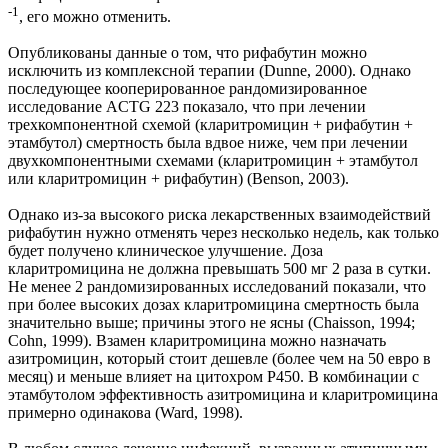
-1
, его можно отменить.
Опубликованы данные о том, что рифабутин можно
исключить из комплексной терапии (Dunne, 2000). Однако
последующее кооперированное рандомизированное
исследование ACTG 223 показало, что при лечении
трехкомпонентной схемой (кларитромицин + рифабутин +
этамбутол) смертность была вдвое ниже, чем при лечении
двухкомпонентными схемами (кларитромицин + этамбутол
или кларитромицин + рифабутин) (Benson, 2003).
Однако из-за высокого риска лекарственных взаимодействий
рифабутин нужно отменять через несколько недель, как только
будет получено клиническое улучшение. Доза
кларитромицина не должна превышать 500 мг 2 раза в сутки.
Не менее 2 рандомизированных исследований показали, что
при более высоких дозах кларитромицина смертность была
значительно выше; причины этого не ясны (Chaisson, 1994;
Cohn, 1999). Взамен кларитромицина можно назначать
азитромицин, который стоит дешевле (более чем на 50 евро в
месяц) и меньше влияет на цитохром P450. В комбинации с
этамбутолом эффективность азитромицина и кларитромицина
примерно одинакова (Ward, 1998).