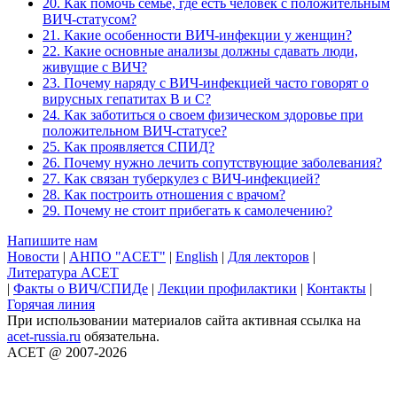
20. Как помочь семье, где есть человек с положительным
ВИЧ-статусом?
21. Какие особенности ВИЧ-инфекции у женщин?
22. Какие основные анализы должны сдавать люди,
живущие с ВИЧ?
23. Почему наряду с ВИЧ-инфекцией часто говорят о
вирусных гепатитах В и С?
24. Как заботиться о своем физическом здоровье при
положительном ВИЧ-статусе?
25. Как проявляется СПИД?
26. Почему нужно лечить сопутствующие заболевания?
27. Как связан туберкулез с ВИЧ-инфекцией?
28. Как построить отношения с врачом?
29. Почему не стоит прибегать к самолечению?
Напишите нам
Новости
|
АНПО "ACET"
|
English
|
Для лекторов
|
Литература ACET
|
Факты о ВИЧ/СПИДе
|
Лекции профилактики
|
Контакты
|
Горячая линия
При использовании материалов сайта активная ссылка на
acet-russia.ru
обязательна.
ACET @ 2007-2026