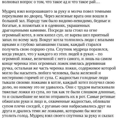
волновал вопрос о том, что такое ад и что такое рай…
Мудрец взял вопрошавшего за руку и молча повел темными
переулками во дворец. Через железные врата они вошли в
большой зал. Народу там было видимо-невидимо, бедные и
богатые, в лохмотьях и в одеяниях, украшенных
драгоценными камнями. Посреди зала стоял на огне
огромный котел, в нем кипел суп, от варева шел приятный
запах по всему залу. Вокруг котла толпились люди с впалыми
щеками и глубоко запавшими глазам, каждый старался
получить свою порцию супа. Спутник мудреца поразился,
когда увидел, что у каждого из этих людей в руках – по
огромной ложке, величиной с него самого, и лишь на самом
конце черенка этих огромных ложек имелась деревянная
ручка, остальная же часть черенка ложки, содержимое которой
могло бы насытить любого человека, была железной и
нестерпимо горячей от супа. С жадностью голодные люди
тыкали своими ложками в котле, каждый хотел получил свою
долю, но никому это не удавалось. Они с трудом вытаскивали
тяжелые ложки из супа, но так как те были слишком длинные,
то и сильнейшие не могли отправить их в рот. Самые ретивые
обжигали руки и лицо и, охваченные жадностью, обливали
супом плечи соседей, с руганью они набрасывались друг на
друга и дрались теми же ложками, которыми бы могли
утолить голод. Мудрец взял своего спутника за руку и сказал: