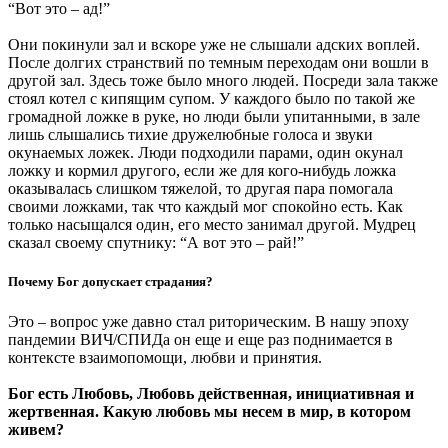
“Вот это – ад!”
Они покинули зал и вскоре уже не слышали адских воплей.
После долгих странствий по темным переходам они вошли в
другой зал. Здесь тоже было много людей. Посреди зала также
стоял котел с кипящим супом. У каждого было по такой же
громадной ложке в руке, но люди были упитанными, в зале
лишь слышались тихие дружелюбные голоса и звуки
окунаемых ложек. Люди подходили парами, один окунал
ложку и кормил другого, если же для кого-нибудь ложка
оказывалась слишком тяжелой, то другая пара помогала
своими ложками, так что каждый мог спокойно есть. Как
только насыщался один, его место занимал другой. Мудрец
сказал своему спутнику: “А вот это – рай!”
Почему Бог допускает страдания?
Это – вопрос уже давно стал риторическим. В нашу эпоху
пандемии ВИЧ/СПИДа он еще и еще раз поднимается в
контексте взаимопомощи, любви и принятия.
Бог есть Любовь, Любовь действенная, инициативная и
жертвенная. Какую любовь мы несем в мир, в котором
живем?