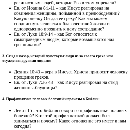
религиозных людей, которые Его в этом упрекали?
Ев. от Иоанна 8:1-11 – как Иисус реагировал на
обвинения женщины, пойманной в прелюбодеянии?
Какую оценку Он дал ее греху? Как мы можем
сподвигнуть человека к благочестивой жизни и
одновременно проявить к нему сострадание?
Ев. от Луки 18:9-14 – как Бог относится к
самоправедным людям, которые возвышаются над
грешниками?
3. Стыд и позор, который чувствуют люди из-за своего греха или
осуждения другими людьми:
Деяния 10:43 – вера в Иисуса Христа приносит человеку
прощение грехов.
Ев. от Луки 7:36-48 – как Иисус реагировал на стыд
женщины-блудницы?
4. Профилактика половых болезней и проказы в Библии:
Левит 15 - что Библия говорит о профилактике половых
болезней? Кто этой профилактикой должен был
заниматься и почему? Какое отношение это имеет к нам
сегодня?