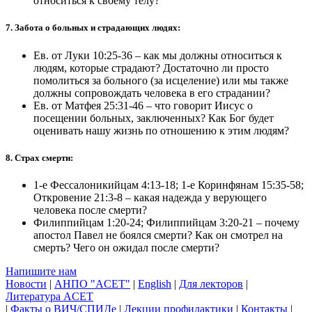
относиться к своему телу?
7. Забота о больных и страдающих людях:
Ев. от Луки 10:25-36 – как мы должны относиться к
людям, которые страдают? Достаточно ли просто
помолиться за больного (за исцеление) или мы также
должны сопровождать человека в его страдании?
Ев. от Матфея 25:31-46 – что говорит Иисус о
посещении больных, заключенных? Как Бог будет
оценивать нашу жизнь по отношению к этим людям?
8. Страх смерти:
1-е Фессалоникийцам 4:13-18; 1-е Коринфянам 15:35-58;
Откровение 21:3-8 – какая надежда у верующего
человека после смерти?
Филиппийцам 1:20-24; Филиппийцам 3:20-21 – почему
апостол Павел не боялся смерти? Как он смотрел на
смерть? Чего он ожидал после смерти?
Напишите нам
Новости
|
АНПО "ACET"
|
English
|
Для лекторов
|
Литература ACET
|
Факты о ВИЧ/СПИДе
|
Лекции профилактики
|
Контакты
|