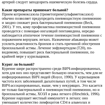
артерий следует заподозрить ишемическую болезнь сердца.
Какие препараты принимает больной?
Прием котримоксазола (триметоприм/сульфаметоксазол)
обычно позволяет предупредить пневмоцистную пневмонию
и заодно снижает риск бактериальной пневмонии (Beck,
2001). У тех, кому профилактика пневмоцистной пневмонии
проводится с помощью ингаляций пентамидина, нередко
наблюдается атипичное течение пневмоцистной пневмонии с
поражением верхушек легких. Назначение абакавира может
усилить реактивность бронхов и стать причиной обострения
бронхиальной астмы. Лечение энфувиртидом (T20), по-
видимому, повышает риск бактериальной пневмонии, по
крайней мере у курильщиков.
Курит ли больной?
Курение шире распространено среди ВИЧ-инфицированных,
хотя для них оно представляет бoльшую опасность, чем для не
инфицированных ВИЧ людей (Royce, 1990). У курильщиков
частота всех заболеваний дыхательных путей, в том числе
ВИЧ-ассоциированных, выше, чем у некурящих. Это касается
не только бактериальной и пневмоцистной пневмонии, но и
бронхиальной астмы, ХОЗЛ и рака легкого (Hirschtick, 1996).
Курение нарушает местный иммунитет в легких: оно
уменьшает количество лимфоцитов CD4 в альвеолах и