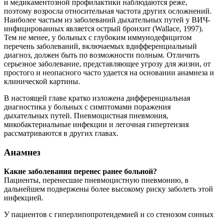
и медикаментозной профилактики наблюдаются реже,
поэтому возросла относительная частота других осложнений.
Наиболее частым из заболеваний дыхательных путей у ВИЧ-
инфицированных является острый бронхит (Wallace, 1997).
Тем не менее, у больных с глубоким иммунодефицитом
перечень заболеваний, включаемых вдифференциальный
диагноз, должен быть по возможности полным. Отличить
серьезное заболевание, представляющее угрозу для жизни, от
простого и неопасного часто удается на основании анамнеза и
клинической картины.
В настоящей главе кратко изложена дифференциальная
диагностика у больных с симптомами поражения
дыхательных путей. Пневмоцистная пневмония,
микобактериальные инфекции и легочная гипертензия
рассматриваются в других главах.
Анамнез
Какие заболевания перенес ранее больной?
Пациенты, перенесшие пневмоцистную пневмонию, в
дальнейшем подвержены более высокому риску заболеть этой
инфекцией.
У пациентов с гиперлипопротеидемией и со стенозом сонных