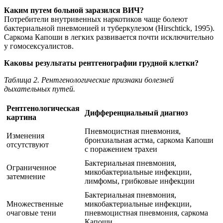
Каким путем больной заразился ВИЧ?
Потребители внутривенных наркотиков чаще болеют
бактериальной пневмонией и туберкулезом (Hirschtick, 1995).
Саркома Капоши в легких развивается почти исключительно
у гомосексуалистов.
Каковы результаты рентгенографии грудной клетки?
Таблица 2. Рентгенологические признаки болезней
дыхательных путей.
Рентгенологическая
Дифференциальный диагноз
картина
Пневмоцистная пневмония,
Изменения
бронхиальная астма, саркома Капоши
отсутствуют
с поражением трахеи
Бактериальная пневмония,
Ограниченное
микобактериальные инфекции,
затемнение
лимфомы, грибковые инфекции
Бактериальная пневмония,
Множественные
микобактериальные инфекции,
очаговые тени
пневмоцистная пневмония, саркома
Капоши