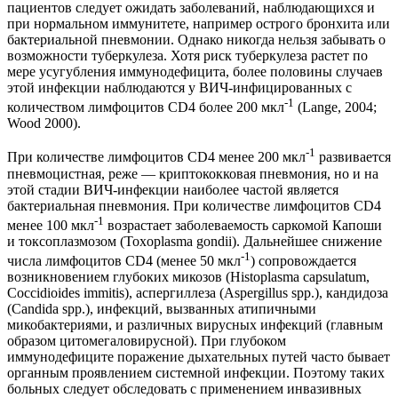
пациентов следует ожидать заболеваний, наблюдающихся и
при нормальном иммунитете, например острого бронхита или
бактериальной пневмонии. Однако никогда нельзя забывать о
возможности туберкулеза. Хотя риск туберкулеза растет по
мере усугубления иммунодефицита, более половины случаев
этой инфекции наблюдаются у ВИЧ-инфицированных с
-1
количеством лимфоцитов CD4 более 200 мкл
(Lange, 2004;
Wood 2000).
-1
При количестве лимфоцитов CD4 менее 200 мкл
развивается
пневмоцистная, реже — криптококковая пневмония, но и на
этой стадии ВИЧ-инфекции наиболее частой является
бактериальная пневмония. При количестве лимфоцитов CD4
-1
менее 100 мкл
возрастает заболеваемость саркомой Капоши
и токсоплазмозом (Toxoplasma gondii). Дальнейшее снижение
-1
числа лимфоцитов CD4 (менее 50 мкл
) сопровождается
возникновением глубоких микозов (Histoplasma capsulatum,
Coccidioides immitis), аспергиллеза (Aspergillus spp.), кандидоза
(Candida spp.), инфекций, вызванных атипичными
микобактериями, и различных вирусных инфекций (главным
образом цитомегаловирусной). При глубоком
иммунодефиците поражение дыхательных путей часто бывает
органным проявлением системной инфекции. Поэтому таких
больных следует обследовать с применением инвазивных