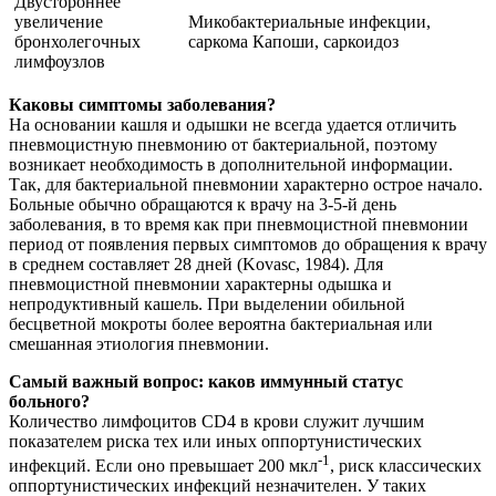
Двустороннее
увеличение
Микобактериальные инфекции,
бронхолегочных
саркома Капоши, саркоидоз
лимфоузлов
Каковы симптомы заболевания?
На основании кашля и одышки не всегда удается отличить
пневмоцистную пневмонию от бактериальной, поэтому
возникает необходимость в дополнительной информации.
Так, для бактериальной пневмонии характерно острое начало.
Больные обычно обращаются к врачу на 3-5-й день
заболевания, в то время как при пневмоцистной пневмонии
период от появления первых симптомов до обращения к врачу
в среднем составляет 28 дней (Kovasc, 1984). Для
пневмоцистной пневмонии характерны одышка и
непродуктивный кашель. При выделении обильной
бесцветной мокроты более вероятна бактериальная или
смешанная этиология пневмонии.
Самый важный вопрос: каков иммунный статус
больного?
Количество лимфоцитов CD4 в крови служит лучшим
показателем риска тех или иных оппортунистических
-1
инфекций. Если оно превышает 200 мкл
, риск классических
оппортунистических инфекций незначителен. У таких