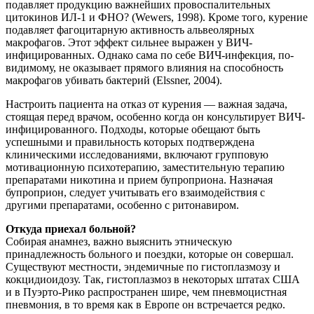
подавляет продукцию важнейших провоспалительных
цитокинов ИЛ-1 и ФНО? (Wewers, 1998). Кроме того, курение
подавляет фагоцитарную активность альвеолярных
макрофагов. Этот эффект сильнее выражен у ВИЧ-
инфицированных. Однако сама по себе ВИЧ-инфекция, по-
видимому, не оказывает прямого влияния на способность
макрофагов убивать бактерий (Elssner, 2004).
Настроить пациента на отказ от курения — важная задача,
стоящая перед врачом, особенно когда он консультирует ВИЧ-
инфицированного. Подходы, которые обещают быть
успешными и правильность которых подтверждена
клиническими исследованиями, включают групповую
мотивационную психотерапию, заместительную терапию
препаратами никотина и прием бупроприона. Назначая
бупроприон, следует учитывать его взаимодействия с
другими препаратами, особенно с ритонавиром.
Откуда приехал больной?
Собирая анамнез, важно выяснить этническую
принадлежность больного и поездки, которые он совершал.
Существуют местности, эндемичные по гистоплазмозу и
кокцидиоидозу. Так, гистоплазмоз в некоторых штатах США
и в Пуэрто-Рико распространен шире, чем пневмоцистная
пневмония, в то время как в Европе он встречается редко.