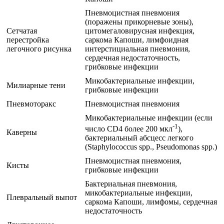
Пневмоцистная пневмония
(поражены прикорневые зоны),
Сетчатая
цитомегаловирусная инфекция,
перестройка
саркома Капоши, лимфоидная
легочного рисунка
интерстициальная пневмония,
сердечная недостаточность,
грибковые инфекции
Микобактериальные инфекции,
Милиарные тени
грибковые инфекции
Пневмоторакс
Пневмоцистная пневмония
Микобактериальные инфекции (если
-1
число CD4 более 200 мкл
),
Каверны
бактериальный абсцесс легкого
(Staphylococcus spp., Pseudomonas spp.)
Пневмоцистная пневмония,
Кисты
грибковые инфекции
Бактериальная пневмония,
микобактериальные инфекции,
Плевральный выпот
саркома Капоши, лимфомы, сердечная
недостаточность