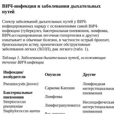
ВИЧ-инфекция и заболевания дыхательных
путей
Спектр заболеваний дыхательных путей у ВИЧ-
инфицированных наряду с осложнениями самой ВИЧ-
инфекции (туберкулез, бактериальная пневмония, лимфомы,
ВИЧ-ассоциированная легочная гипертензия и другие)
охватывает и обычные болезни, в частности острый бронхит,
бронхиальную астму, хронические обструктивные
заболевания легких (ХОЗЛ), рак легкого (табл. 1).
Таблица 1. Заболевания дыхательных путей, осложняющие
течение ВИЧ-инфекции
Инфекции/
Опухоли
Другие
возбудители
Pneumocystis jiroveci
Лимфоидная
Саркома Капоши
интерстициальна
Бактериальные
пневмония
Лимфомы
пневмонии
Streptococcus
Неспецифическая
Лимфогранулематоз
pneumoniae
интерстициальна
Staphylococcus aureus
пневмония
Рак легкого