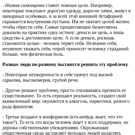
- Низкая самооценка
ставит ложные цели. Например,
некоторые покупают дорогую одежду, дорогие тачки, живут в
шикарных особняках, и за всей этой внешней бутафорией
скрывается внутренняя пустыня. Им не хватает целой жизни,
чтобы обрести себя. Самые процветающие бизнесмены
доказали на практике одну истину: деньги не цель, а лишь
средство к достижению цели. А если деньги, роскошь
становится целью - человек теряет себя. Незнание себя,
неумение уважать себя, порой приносит человеку страданий
больше, чем физическая боль.
Разные люди по-разному пытаются решить эту проблему.
- Некоторые неуверенность в себе прячут под маской
сарказма, высокомерия, грубой речи.
- Другие решают проблему, просто отказываясь признать ее
существование. То есть отрицают реальность, создают свой
вымыленный мир: окунаются в алкоголь, наркотики, разного
рода фанатизм.
- Третьи впадают в конформизм (кто-нибудь знает, что это
такое?). То есть это когда человек ищет у всех поддержки, не
дорожа собственными убеждениями. Окружающая
общественная среда заставляет молодых людей разделять