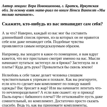
Автор лекции: Вера Новокшонова, г. Братск, Иркутская
обл. За основу взят мате-риал по книге Ненси Ванпелт «Мы
только начинаем».
Скажите, кто-нибудь из вас ненавидит сам себя?
А за что? Наверно, каждый из вас мог бы составить
длиннейший список причин, из-за которых он не нравится
себе или даже ненавидит себя. Подобные чувства
проявляются самым непредсказуемым образом.
Например, вы заходите в какое-то помещение, и вам вдруг
кажется, что все пристально смотрят именно на вас. Мысли
начинают путаться: застегнул ли я брюки? Застегнула ли я
платье? Куда деть руки? Провалиться бы сквозь землю!
Нелюбовь к себе также делает человека слишком
чувствительным к упрекам и похвале. Как вы реагируете,
если кто-то сделает вам комплимент по поводу вашей
одежды? Вас бросает в жар? Или вы начинаете лепетать что-
то нечленораздельное? А если вам скажет: ну и прикид!
Пыль-парча с бабкиного плеча!? Не отталкивайте пусть даже
сомнительный, но комплимент. Достаточно просто сказать
спасибо. Ведь то, как вы принимаете комплименты,