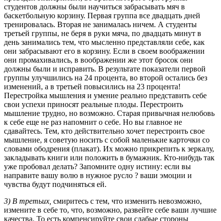
студентов должны были научиться забрасывать мяч в
баскетбольную корзину. Первая группа все двадцать дней
тренировалась. Вторая не занималась ничем. А студенты
третьей группы, не беря в руки мяча, по двадцать минут в
день занимались тем, что мысленно представляли себе, как
они забрасывают его в корзину. Если в своем воображении
они промахивались, в воображении же этот бросок они
должны были и исправить. В результате показатели первой
группы улучшились на 24 процента, во второй остались без
изменений, а в третьей повысились на 23 процента!
Перестройка мышления и умение реально представить себе
свои успехи приносят реальные плоды. Перестроить
мышление трудно, но возможно. Старая привычная нелюбовь
к себе еще не раз напомнит о себе. Но вы главное не
сдавайтесь. Тем, кто действительно хочет перестроить свое
мышление, я советую носить с собой маленькие карточки со
словами ободрения (плакат). Их можно прикрепить к зеркалу,
закладывать книги или положить в бумажник. Кто-нибудь так
уже пробовал делать? Запомните одну истину: если вы
направите вашу волю в нужное русло ? ваши эмоции и
чувства будут подчиняться ей.
3) В третьих,
смиритесь с тем, что изменить невозможно,
измените в себе то, что, возможно, развейте себе ваши лучшие
качества. То есть компенсируйте свои слабые стороны