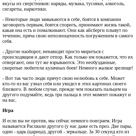
вкусы их сверстников: наряды, музыка, тусовки, алкоголь,
сигареты, наркотики.
- Некоторые люди замыкаются в себе, боятся в компании
заговорить первым, боятся спорить, принимают жизнь такой,
какая она есть и помалкивают. Они как айсберги плывут по
течению, пряча свою неполноценность погружением в самого
себя.
- Другие наоборот, ненавидят просто мириться с
происходящим и дают отпор. Как только им покажется, что их
отвергают, они тут же взрываются. Это необузданные,
свирепые любители кулачных боев! Немного жалкое зрелище!
- Вот так часто люди прячут свою нелюбовь к себе. Может
кто-то из вас узнал себя или увидел в этих картинах своего
близкого. В любом случае, прежде чем показать пальцем на
другого подумайте, ведь три пальца в этот момент покажут и
на вас.
Игра
И если вы не против, мы сейчас немного поиграем. Игра
называется Расхвали другого (у нас даже есть приз. Две пары,
один - царь (царица), другой - зеркальце. За 30 секунд кто из