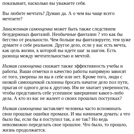
показывает, насколько вы уважаете себя.
Вы любите мечтать? Думаю да. А о чем вы чаще всего
мечтаете?
Заниженная самооценка
может быть также следствием
безудержных фантазий. Необычные фантазии ? это как бы
бегство от реальности. Чем больше вы фантазируете, тем хуже
думаете о себе реальном. Другое дело, если у вас есть мечта,
как цель жизни, к которой вы идете шаг за шагом. Есть
разница между мечтательностью и мечтой.
Низкая самооценка
снижает также эффективность учебы и
работы. Ваши отметки и качество работы напрямую зависят
от того, уверены ли вы в себе или нет. Кроме того, люди с
низкой самооценкой склонны бросать начатое дело пол пути,
прыгая от одного дела к другому. Им не хватает уверенности,
чтобы представить себе успешное завершение какого-либо
дела. А кто из вас не жалеет о своих прошлых поступках?
Низкая самооценка
заставляет человека часто вспоминать
свои прошлые ошибки промахи. И мы начинаем думать: а что
было бы, если бы я поступил так, а не так? Но ведь
невозможно переделать свое прошлое. Что было, то прошло,
жизнь продолжается.