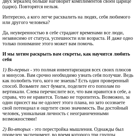
двух зеркалец больше наговорит комплиментов своей царице
(царю). Повторятся нельзя.
Интересно, а кого легче расхвалить на людях, себя любимого
или другого человека?
Да, неуверенностью в себе страдают временами все люди,
независимо от статуса, успешности или возраста. И даже одно
только понимание этого может вам помочь.
И мы хотим раскрыть вам секреты, как научится любить
себя
1) Во-первых
- это полная инвентаризация всех своих плюсов
и минусов. Вам срочно необходимо узнать себя получше. Ведь
как полюбить того, кого не знаешь? Есть один проверенный
способ. Возьмите лист бумаги, поделите его пополам по
вертикали. Слева перечислите все, что вам нравится в себе, а
справа, что не нравится. Только не торопитесь. Возможно, за
один присест вы не одолеет этого плана, но зато осознаете
свой потенциал и ощутите свою значимость. Вы достойный
человек, уникальная личность с неограниченными
возможностями!
2) Во-вторых
- это перестройка мышления. Однажды был
проведен эксперимент, во время которого три группы