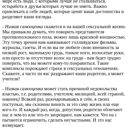
мире есть люди, с которыми лучше не сталкиваться,
естьработа и друзья которых лучше не иметь. Важно
привлекать к себе людей, которые ценят ваши достоинства и
разделяют ваши взгляды.
- Низкая самооценка
скажется и на вашей сексуальной жизни.
Мы привыкли думать, что покорить представителя
противоположного пола, можно лишь красивой внешностью.
Эту точку зрения нам навязывают голливудские фильмы,
журналы, газеты. И если вы не любите свою внешность за
низкий рост, маленькую грудь, тонкие ноги, волосатые руки,
или просто за отсутствие волос на груди - вам будет трудно
поверить, что вы можете кому-то понравиться. Такие
комплексы порождают страхи в сексуальных отношениях.
Скажите, а часто ли вас раздражают ваши родители, а может
учителя?
- Низкая самооценка
может стать причиной недовольства
властью, т.е. родителями, учителем, милицией, всей страной,
наконец! Всякий раз, разочаровываясь в себе, в своих
поступках, мы склонны винить за это саму жизнь или еще
кого-то. И каждый раз, когда, допустим, родители обличают
нас в чем-то или что-то запрещают, нам кажется. Что на с
пытаются ограничить, сделать несчастными. И это нас
возмущает.