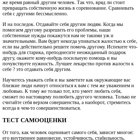
же время равный другим человек. Так что, вряд ли стоит
превращать собственную жизнь в соревнование. Сравнивать
себя с другими бессмысленно.
И на последок. Отдавайте себя другим людям. Когда мы
помогаем другому разрешить его проблемы, наши
собственные нужды покажутся нам не такими уж и
значительными. Вам будет некогда упиваться жалостью к себе,
если вы действительно решите помочь другому. Испеките что-
нибудь для старика, преподнесите неожиданный подарок
другу, окажите кому-нибудь посильную помощь и вы
почувствуете нужность. Лучшее лекарство против жалости к
себе ? это отдавать себя другим.
Научитесь уважать себя и вы заметите как окружающие вас
близкие люди начнут относиться к вам с тем же уважением и
любовью. К тому же только тот, кто умеет любить себя,
сможет по настоящему полюбить другого человека. Только не
считайте себя верхом совершенства, а наоборот, стремитесь
всегда в чем-то совершенствоваться.
ТЕСТ САМООЦЕНКИ
От того, как человек оценивает самого себя, зависит многое:
его внутреннее равновесие, устойчивость, стабильность,