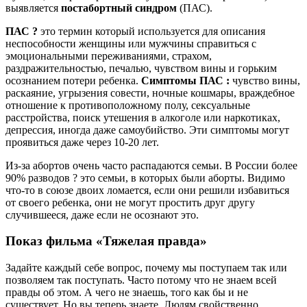
выявляется
постабортный синдром
(ПАС).
ПАС ?
это термин который используется для описания
неспособности женщины или мужчины справиться с
эмоциональными переживаниями, страхом,
раздражительностью, печалью, чувством вины и горьким
осознанием потери ребенка.
Симптомы ПАС :
чувство вины,
раскаяние, угрызения совести, ночные кошмары, враждебное
отношение к противоположному полу, сексуальные
расстройства, поиск утешения в алкоголе или наркотиках,
депрессия, иногда даже самоубийство. Эти симптомы могут
проявиться даже через 10-20 лет.
Из-за абортов очень часто распадаются семьи. В России более
90% разводов ? это семьи, в которых были аборты. Видимо
что-то в союзе двоих ломается, если они решили избавиться
от своего ребенка, они не могут простить друг другу
случившееся, даже если не осознают это.
Показ фильма «Тяжелая правда»
Задайте каждый себе вопрос, почему мы поступаем так или
позволяем так поступать. Часто потому что не знаем всей
правды об этом. А чего не знаешь, того как бы и не
существует. Но вы теперь знаете. Людям свойственно