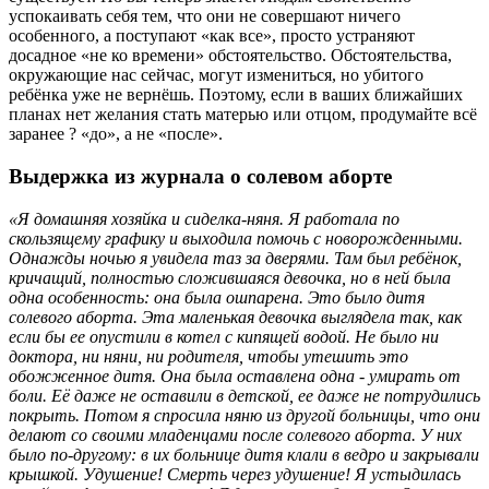
успокаивать себя тем, что они не совершают ничего
особенного, а поступают «как все», просто устраняют
досадное «не ко времени» обстоятельство. Обстоятельства,
окружающие нас сейчас, могут измениться, но убитого
ребёнка уже не вернёшь. Поэтому, если в ваших ближайших
планах нет желания стать матерью или отцом, продумайте всё
заранее ? «до», а не «после».
Выдержка из журнала о солевом аборте
«Я домашняя хозяйка и сиделка-няня. Я работала по
скользящему графику и выходила помочь с новорожденными.
Однажды ночью я увидела таз за дверями. Там был ребёнок,
кричащий, полностью сложившаяся девочка, но в ней была
одна особенность: она была ошпарена. Это было дитя
солевого аборта. Эта маленькая девочка выглядела так, как
если бы ее опустили в котел с кипящей водой. Не было ни
доктора, ни няни, ни родителя, чтобы утешить это
обожженное дитя. Она была оставлена одна - умирать от
боли. Её даже не оставили в детской, ее даже не потрудились
покрыть. Потом я спросила няню из другой больницы, что они
делают со своими младенцами после солевого аборта. У них
было по-другому: в их больнице дитя клали в ведро и закрывали
крышкой. Удушение! Смерть через удушение! Я устыдилась