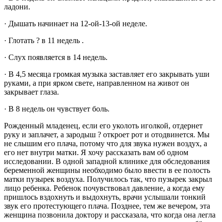
ладони.
· Дышать начинает на 12-ой-13-ой неделе.
· Глотать ? в 11 недель .
· Слух появляется в 14 недель.
· В 4,5 месяца громкая музыка заставляет его закрывать уши
руками, а при ярком свете, направленном на живот он
закрывает глаза.
· В 8 недель он чувствует боль.
Рожденный младенец, если его уколоть иголкой, отдернет
руку и заплачет, а зародыш ? откроет рот и отодвинется. Мы
не слышим его плача, потому что для звука нужен воздух, а
его нет внутри матки. Я хочу рассказать вам об одном
исследовании. В одной западной клинике для обследования
беременной женщины необходимо было ввести в ее полость
матки пузырек воздуха. Получилось так, что пузырек закрыл
лицо ребенка. Ребенок почувствовал давление, а когда ему
пришлось вздохнуть и выдохнуть, врачи услышали тонкий
звук его протестующего плача. Позднее, тем же вечером, эта
женщина позвонила доктору и рассказала, что когда она легла