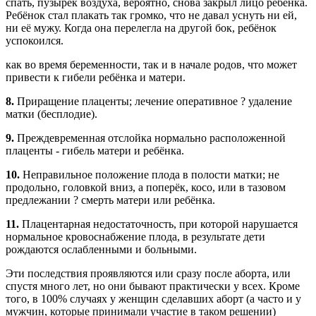
спать, пузырек воздуха, вероятно, снова закрыл лицо ребёнка.
Ребёнок стал плакать так громко, что не давал уснуть ни ей,
ни её мужу. Когда она перелегла на другой бок, ребёнок
успокоился.
как во время беременности, так и в начале родов, что может
привести к гибели ребёнка и матери.
8.
Приращение плаценты; лечение оперативное ? удаление
матки (бесплодие).
9.
Преждевременная отслойка нормально расположенной
плаценты - гибель матери и ребёнка.
10.
Неправильное положение плода в полости матки; не
продольно, головкой вниз, а поперёк, косо, или в тазовом
предлежании ? смерть матери или ребёнка.
11.
Плацентарная недостаточность, при которой нарушается
нормальное кровоснабжение плода, в результате дети
рождаются ослабленными и больными.
Эти последствия проявляются или сразу после аборта, или
спустя много лет, но они бывают практически у всех. Кроме
того, в 100% случаях у женщин сделавших аборт (а часто и у
мужчин, которые принимали участие в таком решении)