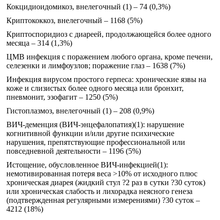
Кокцидиоидомикоз, внелегочный (1) – 74 (0,3%)
Криптококкоз, внелегочный – 1168 (5%)
Криптоспоридиоз с диареей, продолжающейся более одного
месяца – 314 (1,3%)
ЦМВ инфекция с поражением любого органа, кроме печени,
селезенки и лимфоузлов; поражение глаз – 1638 (7%)
Инфекция вирусом простого герпеса: хронические язвы на
коже и слизистых более одного месяца или бронхит,
пневмонит, эзофагит – 1250 (5%)
Гистоплазмоз, внелегочный (1) – 208 (0,9%)
ВИЧ-деменция (ВИЧ-энцефалопатия)(1): нарушение
когнитивной функции и/или другие психические
нарушения, препятствующие профессиональной или
повседневной деятельности – 1196 (5%)
Истощение, обусловленное ВИЧ-инфекцией(1):
немотивированная потеря веса >10% от исходного плюс
хроническая диарея (жидкий стул ?2 раз в сутки ?30 суток)
или хроническая слабость и лихорадка неясного генеза
(подтвержденная регулярными измерениями) ?30 суток –
4212 (18%)