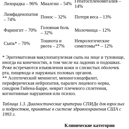
Гепатоспленомегалия –
Лихорадка – 96%
Миалгии – 54%
14%
Лимфаденопатия
Понос – 32%
Потеря веса – 13%
– 74%
Головная боль
Фарингит – 70%
Молочница – 12%
– 32%
Тошнота и
Неврологические
Сыпь* – 70%
рвота – 27%
симптомы** – 12%
* Эритематозная макулопапулезная сыпь на лице и туловище,
иногда на конечностях, в том числе на ладонях и подошвах.
Реже встречаются изъязвления кожи и слизистых оболочек
рта, пищевода и наружных половых органов.
** Асептический менингит, менингоэнцефалит,
периферическая нейропатия, паралич лицевого нерва,
синдром Гийена-Барре, неврит плечевого сплетения,
когнитивные нарушения или психоз.
Таблица 1.3. Диагностические критерии СПИДа для взрослых
и подростков, принятые в системе здравоохранения США с
1993 г.
Клинические категории