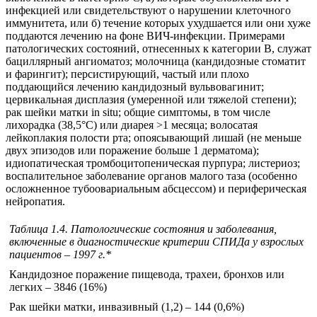
инфекцией или свидетельствуют о нарушении клеточного
иммунитета, или б) течение которых ухудшается или они хуже
поддаются лечению на фоне ВИЧ-инфекции. Примерами
патологических состояний, отнесенных к категории В, служат
бациллярный ангиоматоз; молочница (кандидозные стоматит
и фарингит); персистирующий, частый или плохо
поддающийся лечению кандидозный вульвовагинит;
цервикальная дисплазия (умеренной или тяжелой степени);
рак шейки матки in situ; общие симптомы, в том числе
лихорадка (38,5°С) или диарея >1 месяца; волосатая
лейкоплакия полости рта; опоясывающий лишай (не меньше
двух эпизодов или поражение больше 1 дерматома);
идиопатическая тромбоцитопеническая пурпура; листериоз;
воспалительное заболевание органов малого таза (особенно
осложненное тубоовариальным абсцессом) и периферическая
нейропатия.
Таблица 1.4. Патологические состояния и заболевания,
включенные в диагностические критерии СПИДа у взрослых
пациентов – 1997 г.*
Кандидозное поражение пищевода, трахеи, бронхов или
легких – 3846 (16%)
Рак шейки матки, инвазивный (1,2) – 144 (0,6%)