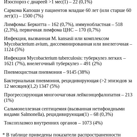
Изоспороз с диареей >1 мес(1) – 22 (0,1%)
Саркома Капоши у пациентов младше 60 лет (или старше 60
лет)(1) – 1500 (7%)
Лимфомы: Беркитта – 162 (0,7%), иммунобластная – 518
(2,3%), первичная лимфома ЦНС – 170 (0,7%)
Инфекция, вызванная M. kansasii или комплексом
Mycobacterium avium, диссеминированная или внелегочная –
1124 (5%)
Инфекция Mycobacterium tuberculosis: туберкулез легких –
1621 (7%), внелегочный туберкулез – 491 (2%)
Пневмоцистная пневмония – 9145 (38%)
Бактериальная пневмония, рецидивирующая (>2 эпизодов за
12 месяцев)(1,2) 1347 (5%)
Прогрессирующая многоочаговая лейкоэнцефалопатия – 213
(1%)
Сальмонеллезная септицемия (вызванная нетифоидными
видами Salmonella), рецидивирующая(1) – 68 (0,3%)
Токсоплазмоз внутренних органов – 1073 (4%)
* В таблице приведены показатели распространенности