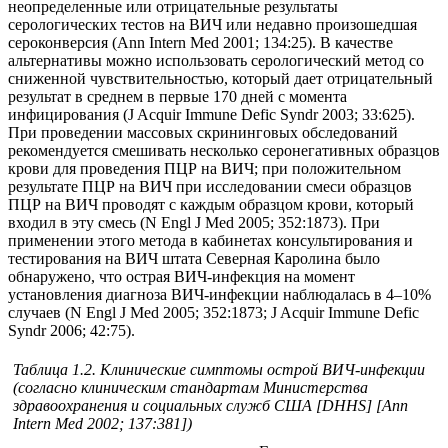
неопределенные или отрицательные результаты
серологических тестов на ВИЧ или недавно произошедшая
сероконверсия (Ann Intern Med 2001; 134:25). В качестве
альтернативы можно использовать серологический метод со
сниженной чувствительностью, который дает отрицательный
результат в среднем в первые 170 дней с момента
инфицирования (J Acquir Immune Defic Syndr 2003; 33:625).
При проведении массовых скрининговых обследований
рекомендуется смешивать несколько серонегативных образцов
крови для проведения ПЦР на ВИЧ; при положительном
результате ПЦР на ВИЧ при исследовании смеси образцов
ПЦР на ВИЧ проводят с каждым образцом крови, который
входил в эту смесь (N Engl J Med 2005; 352:1873). При
применении этого метода в кабинетах консультирования и
тестирования на ВИЧ штата Северная Каролина было
обнаружено, что острая ВИЧ-инфекция на момент
установления диагноза ВИЧ-инфекции наблюдалась в 4–10%
случаев (N Engl J Med 2005; 352:1873; J Acquir Immune Defic
Syndr 2006; 42:75).
Таблица 1.2. Клинические симптомы острой ВИЧ-инфекции
(согласно клиническим стандартам Министерства
здравоохранения и социальных служб США [DHHS] [Ann
Intern Med 2002; 137:381])