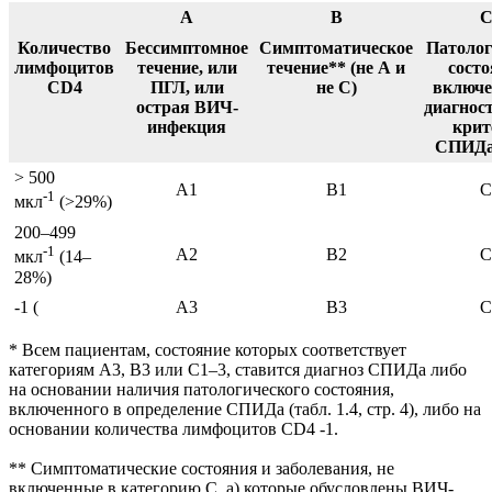
A
B
C
Количество
Бессимптомное
Симптоматическое
Патолог
лимфоцитов
течение, или
течение** (не А и
состо
CD4
ПГЛ, или
не С)
включе
острая ВИЧ-
диагнос
инфекция
крит
СПИДа 
> 500
А1
В1
С
-1
мкл
(>29%)
200–499
-1
А2
В2
С
мкл
(14–
28%)
-1 (
А3
В3
С
* Всем пациентам, состояние которых соответствует
категориям А3, В3 или С1–3, ставится диагноз СПИДа либо
на основании наличия патологического состояния,
включенного в определение СПИДа (табл. 1.4, стр. 4), либо на
основании количества лимфоцитов CD4 -1.
** Симптоматические состояния и заболевания, не
включенные в категорию С, а) которые обусловлены ВИЧ-